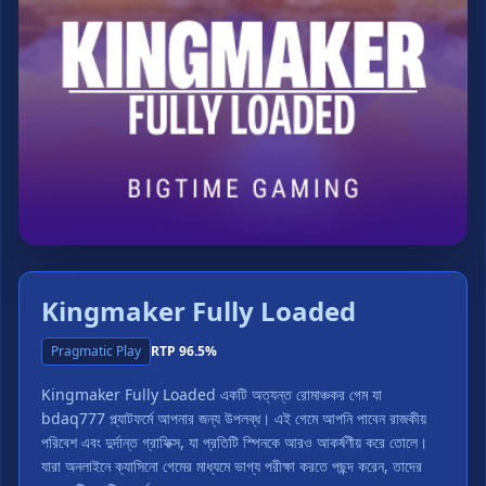
▶
Kingmaker Fully Loaded
Pragmatic Play
RTP 96.5%
Kingmaker Fully Loaded একটি অত্যন্ত রোমাঞ্চকর গেম যা
bdaq777 প্ল্যাটফর্মে আপনার জন্য উপলব্ধ। এই গেমে আপনি পাবেন রাজকীয়
পরিবেশ এবং দুর্দান্ত গ্রাফিক্স, যা প্রতিটি স্পিনকে আরও আকর্ষণীয় করে তোলে।
যারা অনলাইনে ক্যাসিনো গেমের মাধ্যমে ভাগ্য পরীক্ষা করতে পছন্দ করেন, তাদের