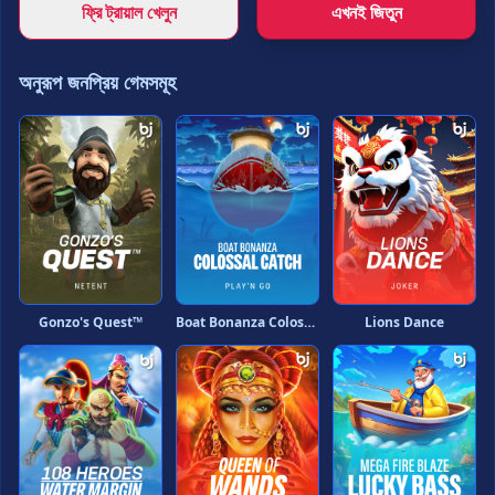
ফ্রি ট্রায়াল খেলুন
এখনই জিতুন
অনুরূপ জনপ্রিয় গেমসমূহ
Gonzo's Quest™
Boat Bonanza Colossal Catch
Lions Dance