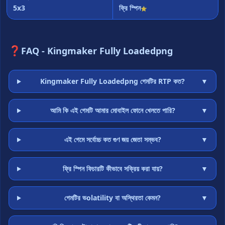
5x3
ফ্রি স্পিন
⭐
❓
FAQ - Kingmaker Fully Loadedpng
Kingmaker Fully Loadedpng গেমটির RTP কত?
▼
আমি কি এই গেমটি আমার মোবাইল ফোনে খেলতে পারি?
▼
এই গেমে সর্বোচ্চ কত গুণ জয় জেতা সম্ভব?
▼
ফ্রি স্পিন ফিচারটি কীভাবে সক্রিয় করা যায়?
▼
গেমটির ভolatility বা অস্থিরতা কেমন?
▼