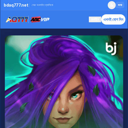
bdaq777.net
সেরা অনলাইন ক্যাসিনো
ভাষা
লগইন
এখনই যোগ দিন