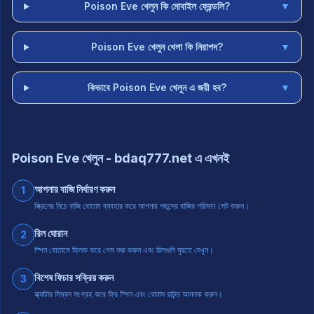
Poison Eve খেলুন কি মোবাইল ফ্রেন্ডলি?
▼
Poison Eve খেলুন খেলা কি নিরাপদ?
▼
কিভাবে Poison Eve খেলুন এ জয়ী হব?
▼
Poison Eve খেলুন - bdaq777.net এ এখনই
আপনার বাজি নির্ধারণ করুন
1
স্ক্রিনের নিচে বাজি বোতাম ব্যবহার করে আপনার পছন্দের বাজির পরিমাণ সেট করুন।
রিল ঘোরান
2
স্পিন বোতামে ক্লিক করে গেম শুরু করুন এবং রিলগুলি ঘুরতে দেখুন।
বিশেষ ফিচার সক্রিয় করুন
3
স্ক্যাটার সিম্বল সংগ্রহ করে ফ্রি স্পিন এবং বোনাস রাউন্ড আনলক করুন।